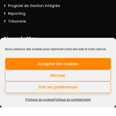
Progiciel de Gestion Intégrée
Reporting
Trésorerie
Newsletter
Nous utilisons des cookies pour optimiser notre site web et notre service.
Inscrivez-vous à la Newsletter pour recevoir nos actualités
Accepter les cookies
Refuser
Voir les préférences
Contactez-nous
Politique de cookies
Politique de confidentialité
Open c
©Sogest |
Politique de confidentialité
|
Mentions légales
|
Politique
des cookies
|
CGV
| Réalisation Valoris Concept