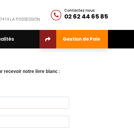
Contactez nous
02 62 44 65 85
 - 97419 LA POSSESSION
alités
Gestion de Paie
 recevoir notre livre blanc :