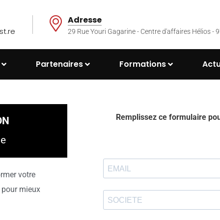
Adresse
t.re
29 Rue Youri Gagarine - Centre d'affaires Hélios
Partenaires
Formations
Actu
Remplissez ce formulaire pour
ON
se
rmer votre
, pour mieux