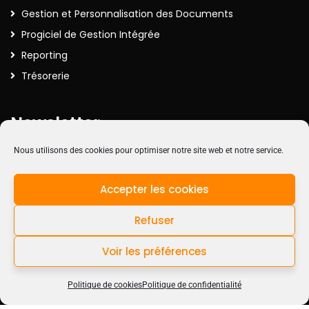
Gestion et Personnalisation des Documents
Progiciel de Gestion Intégrée
Reporting
Trésorerie
Newsletter
Nous utilisons des cookies pour optimiser notre site web et notre service.
Inscrivez-vous à la Newsletter pour recevoir nos actualités
Accepter les cookies
Refuser
Voir les préférences
Contactez-nous
Politique de cookies
Politique de confidentialité
Open c