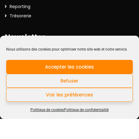
Reporting
Trésorerie
Newsletter
Nous utilisons des cookies pour optimiser notre site web et notre service.
Inscrivez-vous à la Newsletter pour recevoir nos actualités
Accepter les cookies
Refuser
Voir les préférences
Contactez-nous
Politique de cookies
Politique de confidentialité
Open c
©Sogest |
Politique de confidentialité
|
Mentions légales
|
Politique
des cookies
|
CGV
| Réalisation Valoris Concept