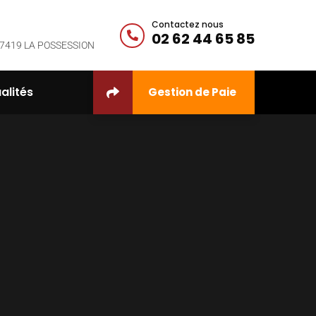
Contactez nous
02 62 44 65 85
 - 97419 LA POSSESSION
alités
Gestion de Paie