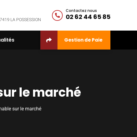
Contactez nous
02 62 44 65 85
 - 97419 LA POSSESSION
alités
Gestion de Paie
sur le marché
nable sur le marché