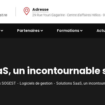
Adresse
t.re
29 Rue Youri Gagarine - Centre d'affaires Hélios
Partenaires
Formations
Actu
aS, un incontournable 
és SOGEST
Logiciels de gestion
Solutions SaaS, un incontour